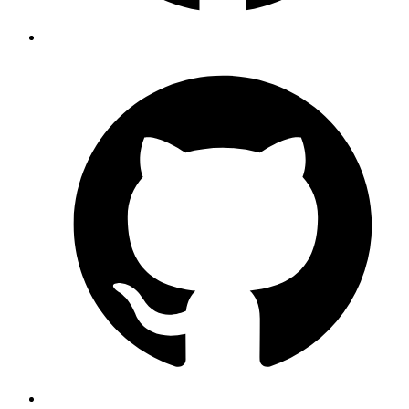
Recht auf Einschränkung der Verarbeitung
(Art. 18
DSGVO): Sie können die Einschränkung der Verarbeitung
Ihrer personenbezogenen Daten verlangen.
Recht auf Datenübertragbarkeit
(Art. 20 DSGVO): Sie
können verlangen, Ihre personenbezogenen Daten, die Sie
uns bereitgestellt haben, in einem strukturierten, gängigen und
maschinenlesbaren Format zu erhalten oder die Übermittlung
an einen anderen Verantwortlichen zu fordern.
Widerspruchsrecht
(Art. 21 DSGVO): Sie haben das Recht,
aus Gründen, die sich aus Ihrer besonderen Situation ergeben,
jederzeit gegen die Verarbeitung Sie betreffender
personenbezogener Daten, die aufgrund von Art. 6 Abs. 1 lit.
e oder f DSGVO erfolgt, Widerspruch einzulegen.
Recht auf Widerruf der Einwilligung
(Art. 7 Abs. 3
DSGVO): Sofern die Datenverarbeitung auf Ihrer
Einwilligung beruht, haben Sie das Recht, Ihre
datenschutzrechtliche Einwilligungserklärung jederzeit zu
widerrufen. Durch den Widerruf der Einwilligung wird die
Rechtmäßigkeit der aufgrund der Einwilligung bis zum
Widerruf erfolgten Verarbeitung nicht berührt.
Recht auf Beschwerde bei einer Aufsichtsbehörde
(Art. 77
DSGVO): Sie haben das Recht, sich bei einer Datenschutz-
Aufsichtsbehörde zu beschweren. Die für uns zuständige
Aufsichtsbehörde ist die Österreichische Datenschutzbehörde,
Barichgasse 40-42, 1030 Wien, E-Mail:
dsb@dsb.gv.at
,